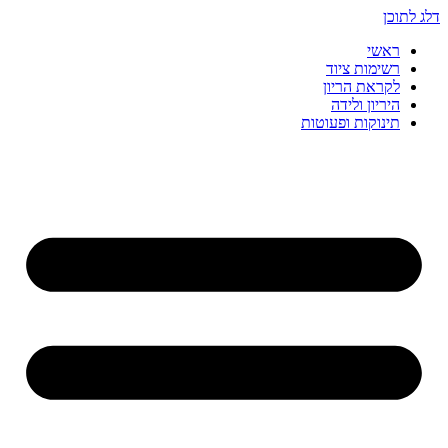
דלג לתוכן
ראשי
רשימות ציוד
לקראת הריון
היריון ולידה
תינוקות ופעוטות