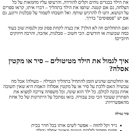
את הילד בבגדים נוחים וקלים להורדה, והרעיפו עליו מחמאות על כל
הצלחה, גם אם קטנה. שתפו את הילד בתהליך – דברו איתו, קראו ספרים
על הנושא, ותנו לו להרגיש שותף. ואל תשכחו לשמור על סבלנות ורוגע, גם
אם יש "פספוסים" בדרך.
ואם התחלתם וזה לא הולך? אין בעיה לקחת פסק זמן ולנסות שוב בעוד
כמה שבועות או חודשים. הכי חשוב – סבלנות, אהבה, והרבה חיזוקים
חיוביים!
איך לגמול את הילד מטיטולים – סיר או מקטין
אסלה?
אז החלטתם שהגיע הזמן להתחיל בתהליך הגמילה – מעולה! אבל מה
עכשיו? האם ללכת על סיר או על מקטין אסלה? האמת היא שאין תשובה
אחת נכונה לכולם. כל ילד הוא שונה, וכל משפחה צריכה למצוא את
הפתרון שעובד הכי טוב עבורה. בואו נסתכל על היתרונות של כל אחת
מהאפשרויות:
סיר גמילה
נייד וקל להזזה – אפשר לשים אותו בכל חדר בבית
פחות מפחיד לילדים קטנים מאשר אסלה גדולה