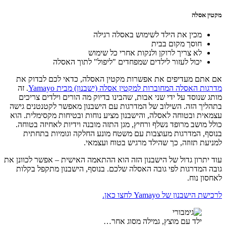
מקטין אסלה
מכין את הילד לשימוש באסלה רגילה
חוסך מקום בבית
לא צריך לרוקן ולנקות אחרי כל שימוש
יכול לעזור לילדים שמפחדים "ליפול" לתוך האסלה
אם אתם מעדיפים את אפשרות מקטין האסלה, כדאי לכם לבדוק את
מדרגות האסלה המחוברות למקטין אסלה (ישבנון) מבית Yamayo
. זה
מותג שנוסד על ידי שני אבות, שהבינו בדיוק מה הורים וילדים צריכים
בתהליך הזה. השילוב של המדרגות עם הישבנון מאפשר לקטנטנים גישה
עצמאית ובטוחה לאסלה, והישבנון מציע נוחות ובטיחות מקסימלית. הוא
כולל מושב מרופד נשלף ורחיץ, מגן התזה מובנה וידיות לאחיזה בטוחה.
בנוסף, המדרגות מעוצבות עם משטח מונע החלקה וגומיות בתחתית
למניעת תזוזה, כך שהילד מרגיש בטוח ועצמאי.
עוד יתרון גדול של הישבנון הזה הוא ההתאמה האישית – אפשר לכוונן את
גובה המדרגות לפי גובה האסלה שלכם. בנוסף, הישבנון מתקפל בקלות
לאחסון נוח.
לרכישת הישבנון של Yamayo לחצו כאן.
ילד עם מוצץ, גמילה מסוג אחר…