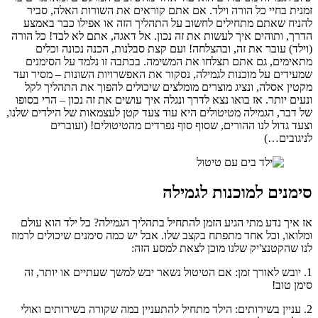
זמנית בחיי כל הורה וילד. אם אתם קוראים את השורות האלה, סביר
להניח שאתם מתחילים לחשוב על התהליך הזה או אפילו כבר באמצע
הדרך, ותוהים איך לעשות את זה נכון. אל דאגה, אתם לא לבד! כל הורה
(וילד) עובר את זה, ובהצלחה! ועם קצת סבלנות, הכנה נכונה וכלים
מתאימים, גם אתם תצלחו את המשימה. בכתבה זו נלמד על הסימנים
שמעידים על מוכנות לגמילה, נסקור את האפשרויות השונות – מסיר ועד
מקטין אסלה, ונציג מוצרים מומלצים שיכולים להפוך את התהליך לקל
ונעים יותר. אז בואו נצא לדרך ונגלה איך עושים את זה נכון – הרי בסופו
של דבר, הגמילה מטיטולים היא עוד צעד קטן לעצמאות של הילדים שלנו,
וצעד גדול לנו ההורים, שסוף סוף נפרדים מהטיטולים! (ועוברים
לניגובים…)
סימנים למוכנות לגמילה
אז איך נדע מתי הגיע הזמן להתחיל בתהליך הגמילה? כל ילד הוא עולם
ומלואו, וכל אחד מתפתח בקצב שלו. אבל יש כמה סימנים שיכולים לרמוז
לנו שהקטנצ'יק שלנו מוכן לצאת למסע הזה:
1. יובש לאורך זמן: אם הטיטול נשאר יבש למשך שעתיים או יותר, זה
סימן טוב!
2. עניין בשירותים: הילד מתחיל להתעניין במה שקורה בשירותים ואולי