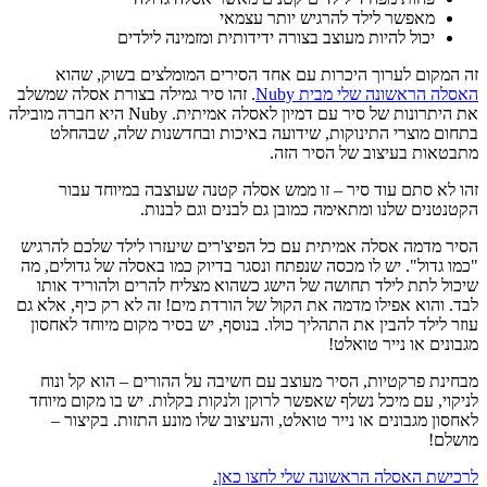
מאפשר לילד להרגיש יותר עצמאי
יכול להיות מעוצב בצורה ידידותית ומזמינה לילדים
זה המקום לערוך היכרות עם אחד הסירים המומלצים בשוק, שהוא
האסלה הראשונה שלי מבית Nuby
. זהו סיר גמילה בצורת אסלה שמשלב
את היתרונות של סיר עם דמיון לאסלה אמיתית. Nuby היא חברה מובילה
בתחום מוצרי התינוקות, שידועה באיכות ובחדשנות שלה, שבהחלט
מתבטאות בעיצוב של הסיר הזה.
זהו לא סתם עוד סיר – זו ממש אסלה קטנה שעוצבה במיוחד עבור
הקטנטנים שלנו ומתאימה כמובן גם לבנים וגם לבנות.
הסיר מדמה אסלה אמיתית עם כל הפיצ'רים שיעזרו לילד שלכם להרגיש
"כמו גדול". יש לו מכסה שנפתח ונסגר בדיוק כמו באסלה של גדולים, מה
שיכול לתת לילד תחושה של הישג כשהוא מצליח להרים ולהוריד אותו
לבד. והוא אפילו מדמה את הקול של הורדת מים! זה לא רק כיף, אלא גם
עוזר לילד להבין את התהליך כולו. בנוסף, יש בסיר מקום מיוחד לאחסון
מגבונים או נייר טואלט!
מבחינת פרקטיות, הסיר מעוצב עם חשיבה על ההורים – הוא קל ונוח
לניקוי, עם מיכל נשלף שאפשר לרוקן ולנקות בקלות. יש בו מקום מיוחד
לאחסון מגבונים או נייר טואלט, והעיצוב שלו מונע התזות. בקיצור –
מושלם!
לרכישת האסלה הראשונה שלי לחצו כאן.