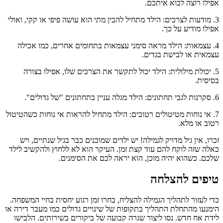
אפילו רוצה לבוא איתכם.
3. מודעות לצרכים: הילד מתחיל להבין מתי הוא עושה פיפי או קקי, ואולי
אפילו מודיע על כך.
4. עצמאות: הילד מראה סימני עצמאות בתחומים אחרים, כמו אכילה
עצמאית או לבישת בגדים.
5. יכולת מילולית: הילד יכול לתקשר את הצרכים שלו, אפילו בצורה
בסיסית.
6. סקרנות לגבי תחתונים: הילד מגלה עניין בתחתונים "של גדולים".
7. אי נוחות מטיטולים רטובים: הילד מתחיל להראות אי נוחות כשהטיטול
רטוב או מלא.
זכרו, אין גיל מדויק לגמילה! יש ילדים שמוכנים כבר בגיל שנתיים, ויש
כאלה שזה לוקח להם עוד קצת זמן. העיקר הוא לא ללחוץ ולהקשיב לילד
שלכם. כשהוא יהיה מוכן, הוא יראה לכם את הסימנים.
טיפים להצלחה
כדי לעזור לתהליך הגמילה להצליח, בחרו זמן רגוע יחסית בחיי המשפחה.
הימנעו מהתחלת התהליך בתקופות של שינויים גדולים כמו מעבר דירה או
לידת אח חדש. נסו ליצור שגרה קבועה של ביקורים בשירותים. הלבישו