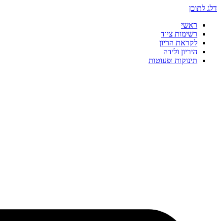
דלג לתוכן
ראשי
רשימות ציוד
לקראת הריון
היריון ולידה
תינוקות ופעוטות