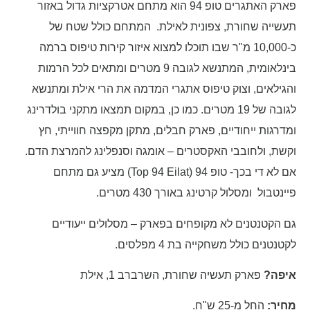
פארק האתגרים טופ 94 הוא מתחם אטרקציות גדול באזור
תעשייה שחורת, צפונית לאילת. המתחם כולל שטח של
כ-10,000 מ"ר שבו תוכלו למצוא איזור קירות טיפוס ברמה
בינלאומית, המתנשא לגובה 9 מטרים ומתאים לכל הרמות
והגילאים, וצוק טיפוס אתגרי המדמה את הרי אילת ומתנשא
לגובה של 19 מטרים. כמו כן, במקום תמצאו מתקני בולדרינג
ומדרגות ייחודיים, פארק חבלים, מתקן מקפצה חווייתי, חץ
וקשת, ולחובבי האקסטרים – אומגה וסנפלינג להמרצת הדם.
אם לא די בכך- טופ 94 (Top 94 Eilat) מציע גם מתחם
פיינטבול ומסלול קרטינג באורך 430 מטרים.
גם הקטנטנים לא מקופחים בפארק – מסלולים ייעודיים
לקטנטנים כולל משחקייה בת 4 מפלסים.
איפה?
פארק תעשיה שחורת, השרברב 1, אילת
מחיר:
החל מ-25 ש"ח.