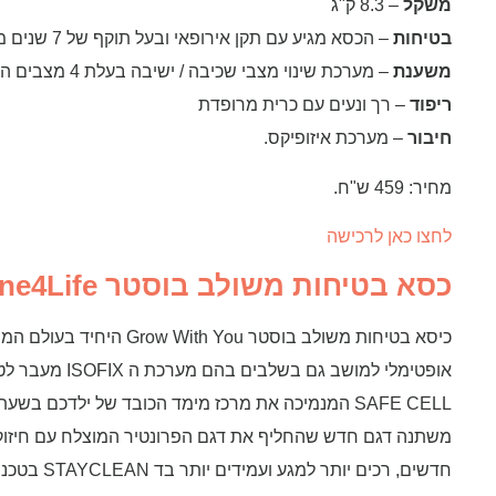
משקל
– 8.3 ק"ג
בטיחות
– הכסא מגיע עם תקן אירופאי ובעל תוקף של 7 שנים מיום השימוש הראשוני במוצר
משענת
– מערכת שינוי מצבי שכיבה / ישיבה בעלת 4 מצבים הניתנים לכיוונון גם לאחר חיבורו לרכב.
ריפוד
– רך ונעים עם כרית מרופדת
חיבור
– מערכת איזופיקס.
מחיר: 459 ש"ח.
לחצו כאן לרכישה
כסא בטיחות משולב בוסטר Britax One4Life
אופטימלי למושב ג
SAFE CELL המנמיכה את מרכז מימד הכובד של ילדכם 
משתנה דגם חדש שהחליף את דגם הפרונטיר המוצלח עם חיזוק 
חדשים, רכים 