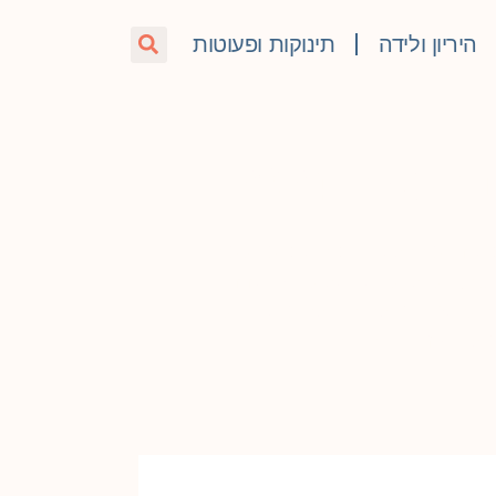
היריון ולידה
תינוקות ופעוטות
נת 2024
כל זוג שבבעלותו רכב לרכוש מושב
, ומונע מהילד לעמוד או לזוז
 במהלך הנסיעה בידיעה שילדם מוגן
וסעים אחרים והוריהם.