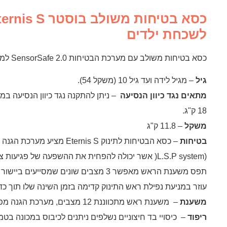
לשכחת ילדים
כסא בטיחות משולב עם מערכת הבטיחות SensorSafe 2.0 למניעת שכחת ילדים ברכב Cybex Eternis S.
גיל
– מגיל לידה ועד גיל 10 (משקל 54).
מתאים נגד כיוון הנסיעה
– ניתן להתקנה נגד כיוון הנסיעה במ
18 ק"ג.
משקל
– 11.8 ק"ג
בטיחות
– כסא הבטיחות לתינוק rnis S
(L.S.P system( אשר יכולה להפחית את ההשפעה של פגיעות צד ב 25% כאשר נעשה בה שימוש נכון
תפס משענת הראש מאפשר 3 מצבים שונים שמסי
עוזר במניעת נפילת ראש התינוק קדימה בזמן השינה שלו תוך כד
משענת
– משענת ראש מתכווננת 12 מצבים, מערכת הגנה מפגיעות צד.
ריפוד
– כיסויי בד חיצוניים נשלפים ניתנים לכיבוס במכונה בטמפ' 30 מעל