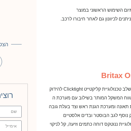
הצטר
כיסא בטיחות משולב בוסטר Grow With You היחיד בעולם המשלב טכנולוגיית קליקטייט Clicktight להידוק
רוצי
ם בשלבים בהם מערכת ה ISOFIX מעבר לטווח המשקל המותר בשילוב עם מערכת ה
בשעת תאונה ומערכת הגנת ראש וצד בעלת גובה
נוסף לגב הבוסטר ובדים אלסטיים
יותר למגע ועמידים יותר בד STAYCLEAN בטכנולוגיית ננוטקס דוחה כתמים וזיעה, קל לניקוי