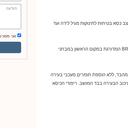
צב כסא בטיחות לתינוקות מגיל לידה ועד
אני מסכימ
– הכיסא בטכנולוגיית ClickTight המתקדמת של BRITAX המדורגת במקום הראשון במבחני
מהבד, ללא הוספת חומרים מעכבי בעירה
עיכוב הבעירה בבד המושב. ריפודי הכיסא