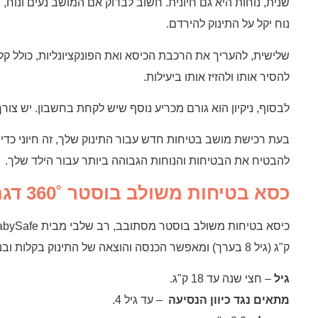
שנית, נוחות היא גם חיונית. חשוב לבדוק אם המושב נעים ונוח, 
נוח יקל על התינוק להירדם.
שלישית, להעריך את הרכבת הכיסא ואת הפונקציונליות, כולל ק
להסיר אותו ולהזיז אותו ביעילות.
לבסוף, ניקיון הוא גורם מכריע נוסף שיש לקחת בחשבון. יש צור
בעת רכישת מושב בטיחות חדש עבור התינוק שלך, זה חיוני כדי
להבטיח את הבטיחות והנוחות הגבוהה ביותר עבור הילד שלך.
כסא בטיחות משולב בוסטר ˚360 דגם LYB מבית BabySafe
ק"ג (גיל 8 בערך) ומאפשר הכנסה והוצאה של התינוק בקלות ובנוחות ע"י סיבוב כיסא לכיוון הדלת.
גיל
– חצי שנה עד 18 ק"ג.
מתאים נגד כיוון הנסיעה
– עד גיל 4.