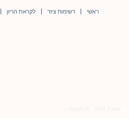
ראשי
רשימות ציוד
לקראת הריון
כסאות בטיחות מומלצים לש
כדי להסיע ילד ברכב בצורה בטוחה, נוחה וחוקית, חובה על 
בטיחות. זה מאפשר לילד לשבת או לשכב בנוחות, מהודק היטב
בדרכים שעלולות לפגוע בו. בדרך זו, ההורים יכולים להירגע
ובטוח, בעוד הילד יכול ליהנות מהנסיעה ולספוג את הנוף, נ
ינואר 2, 2024
אין תגובות